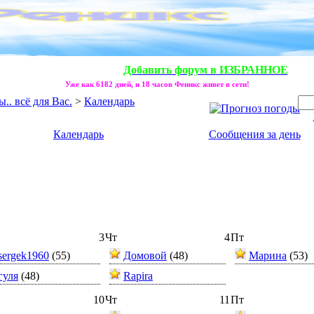
Добавить форум в ИЗБРАННОЕ
Уже как 6182 дней, и 18 часов Феникс живет в сети!
. всё для Вас.
>
Календарь
Календарь
Сообщения за день
3
Чт
4
Пт
sergek1960
(55)
Домовой
(48)
Марина
(53)
гуля
(48)
Rapira
10
Чт
11
Пт