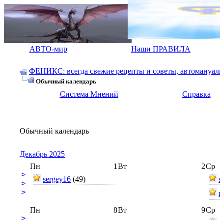
АВТО-мир
Наши ПРАВИЛА
ФЕНИКС: всегда свежие рецепты и советы, автомануалы.
Обычный календарь
Система Мнений
Справка
Обычный календарь
Декабрь 2025
Пн
1
Вт
2
Ср
>
sergey16
(49)
>
>
Пн
8
Вт
9
Ср
>