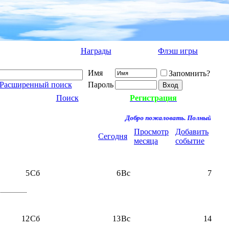
Награды
Флэш игры
Имя
Запомнить?
Расширенный поиск
Пароль
Поиск
Регистрация
Добро пожаловать. Полный доступ
Просмотр
Добавить
Сегодня
месяца
событие
5
Сб
6
Вс
7
12
Сб
13
Вс
14