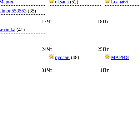
Мария
oksana
(52)
Leana65
dimon553553
(35)
17
Чт
18
Пт
sexinika
(41)
24
Чт
25
Пт
руслан
(48)
МАРИЯ
31
Чт
1
Пт