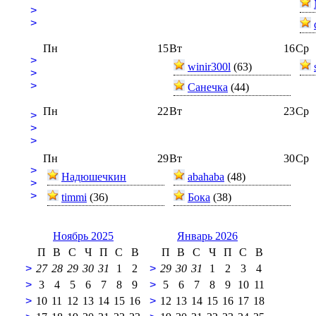
>
>
Пн
15
Вт
16
Ср
>
winir300l
(63)
>
>
Санечка
(44)
Пн
22
Вт
23
Ср
>
>
>
Пн
29
Вт
30
Ср
>
Надюшечкин
abahaba
(48)
>
>
timmi
(36)
Бока
(38)
Ноябрь 2025
Январь 2026
П
В
С
Ч
П
С
В
П
В
С
Ч
П
С
В
>
27
28
29
30
31
1
2
>
29
30
31
1
2
3
4
>
3
4
5
6
7
8
9
>
5
6
7
8
9
10
11
>
10
11
12
13
14
15
16
>
12
13
14
15
16
17
18