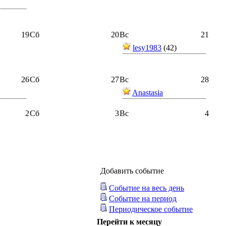
19
Сб
20
Вс
21
lesy1983
(42)
26
Сб
27
Вс
28
Anastasia
2
Сб
3
Вс
4
Добавить событие
Событие на весь день
Событие на период
Периодическое событие
Перейти к месяцу