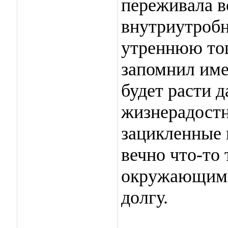
переживала в
внутриутробн
утреннюю тош
запомнил име
будет расти д
жизнерадостн
зацикленные 
вечно что-то
окружающими,
долгу.