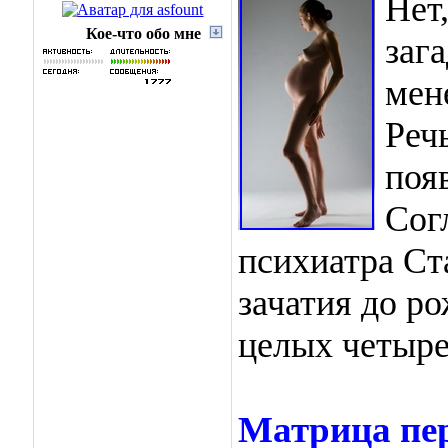
Нет
Кое-что обо мне
заг
мен
Реч
поя
Сог
психиатра Ст
зачатия до ро
целых четыре
Матрица пе