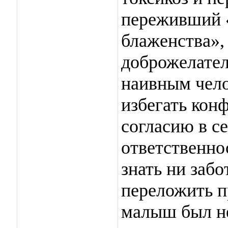
переживший 
блаженства»,
доброжелател
наивным чело
избегать кон
согласию в се
ответственнос
знать ни забо
переложить п
малыш был н