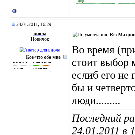
24.01.2011, 16:29
виола
Re: Матриц
Новичок
Во время (пр
Кое-что обо мне
стоит выбор 
еслиб его не
бы и четверт
люди.........
Последний ра
24.01.2011 в
1