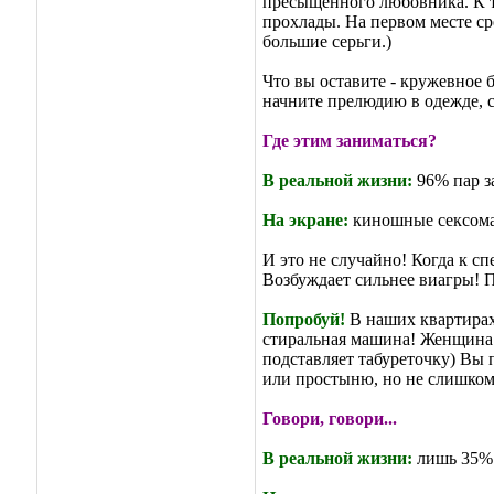
пресыщенного любовника. К т
прохлады. На первом месте с
большие серьги.)
Что вы оставите - кружевное 
начните прелюдию в одежде, с
Где этим заниматься?
В реальной жизни:
96% пар з
На экране:
киношные сексоман
И это не случайно! Когда к с
Возбуждает сильнее виагры! П
Попробуй!
В наших квартирах
стиральная машина! Женщина с
подставляет табуреточку) Вы
или простыню, но не слишком 
Говори, говори...
В реальной жизни:
лишь 35% 