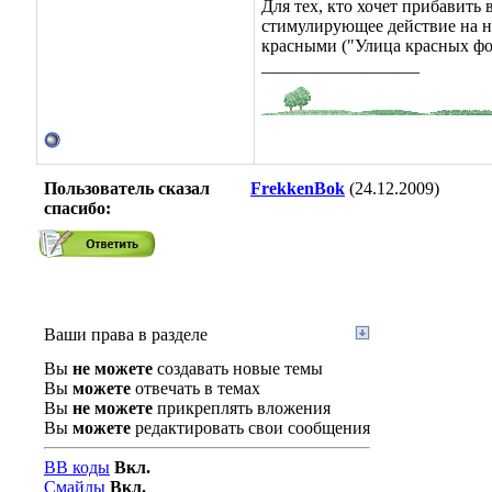
Для тех, кто хочет прибавить
стимулирующее действие на н
красными ("Улица красных фо
__________________
Пользователь сказал
FrekkenBok
(24.12.2009)
cпасибо:
Ваши права в разделе
Вы
не можете
создавать новые темы
Вы
можете
отвечать в темах
Вы
не можете
прикреплять вложения
Вы
можете
редактировать свои сообщения
BB коды
Вкл.
Смайлы
Вкл.