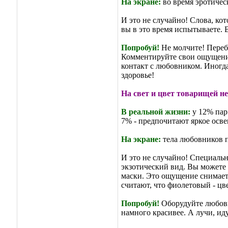
На экране:
во время эротичес
И это не случайно! Слова, ко
вы в это время испытываете.
Попробуй!
Не молчите! Переб
Комментируйте свои ощущения
контакт с любовником. Иногда
здоровье!
На свет и цвет товарищей н
В реальной жизни:
у 12% пар
7% - предпочитают яркое осве
На экране:
тела любовников п
И это не случайно! Специальн
экзотический вид. Вы можете д
маски. Это ощущение снимает в
считают, что фиолетовый - цв
Попробуй!
Оборудуйте любовны
намного красивее. А лучи, иду