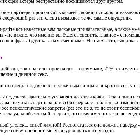
ких сцен актеры беспрестанно восхищаются друг другом.
торые партнеры произносят в момент любви, психологи называют
 В следующий раз эти слова вызывают те же самые ощущения.
ирайте все известные вам ласковые прилагательные, а также ум
 - не важно, что именно вы будете говорить, главное - с помо
 ваши фразы будут казаться смешными. Но смех - это, как доказ
ет
 действо, как правило, происходит в полумраке; 21% занимается
щение и дневной секс.
очти всегда подсвечены необычным синим или красноватым св
ая подсветка зрительно устраняет дефекты кожи. Тела и лица в 
аже не узнать партнера или себя в зеркале - настолько изменит
се психологические запреты (раз это не я, то не стоит беспокоить
ет сексуальной женской энергии, поэтому именно такое освещен
й уголок... синей лампой! Располагаться она должна наверху - 
щие снизу, наоборот, могут изуродовать кого угодно.