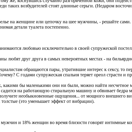
ому же, коснувшись случайно разгоряченной кожи, они подейст
реди таких возбудителей стоят длинные серьги. (Недаром восто
белье на женщине или цепочку на шее мужчины, - решайте сами.
нимая детали туалета постепенно.
анимаются любовью исключительно в своей супружеской постел
ы любят друг друга в самых невероятных местах - на бильярдно
пециалистам обращаются пары, утратившие интерес к сексу, то пе
очему? С годами супружеская спальня теряет ореол страсти и пр
, какими бы маленькими они ни были, можно найти несчетное м
адится на работающую стиральную машину и обвивает бедра муж
 получите необыкновенные ощущения... от мощного внешнего 
толстые (это уменьшает эффект от вибрации).
мужчин и 18% женщин во время близости говорят интимные ком