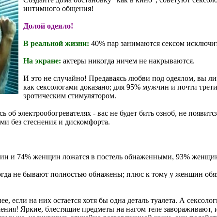
интимного общения!
Долой одеяло!
В реальной жизни:
40% пар занимаются сексом исключит
На экране:
актеры никогда ничем не накрываются.
И это не случайно! Предаваясь любви под одеялом, вы лиш
как сексологами доказано; для 95% мужчин и почти тре
эротическим стимулятором.
сь об электрообогревателях - вас не будет бить озноб, не появит
ми без стеснения и дискомфорта.
н и 74% женщин ложатся в постель обнаженными, 93% женщин 
гда не бывают полностью обнажены; плюс к тому у женщин обяз
нее, если на них остается хотя бы одна деталь туалета. А сексо
ашения! Яркие, блестящие предметы на нагом теле завораживают,