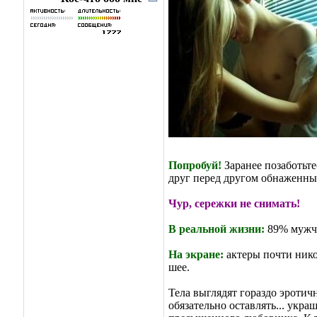
Попробуй!
Заранее позаботьте
друг перед другом обнаженны
Чур, сережки не снимать!
В реальной жизни:
89% мужчи
На экране:
актеры почти нико
шее.
Тела выглядят гораздо эротич
обязательно оставлять... укр