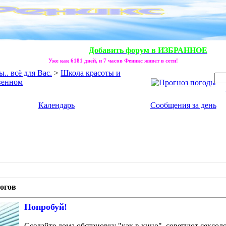
Добавить форум в ИЗБРАННОЕ
Уже как 6181 дней, и 7 часов Феникс живет в сети!
. всё для Вас.
>
Школа красоты и
венном
Календарь
Сообщения за день
огов
Попробуй!
Создайте дома обстановку "как в кино", советуют сексо