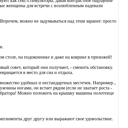
вуют как секс-стимуляторы, давая контрастное ощущение
чные женщины для встречи с возлюбленным надевали
 Впрочем, можно не задумываться над этим заранее: просто
и.
м столе, на подоконнике и даже на коврике в прихожей!
рвый совет, который они получают, - сменить обстановку.
евращается в место для сна и отдыха.
ножество удобных и нестандартных местечек. Например...
чины ногами, он встает рядом (если не хватает роста -
вибратора! Можно положить на крышку машины полотенце
плименты друг другу или выражают свое удовольствие.