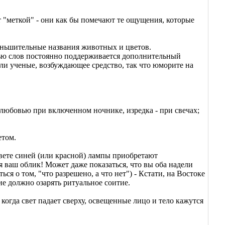
 "меткой" - они как бы помечают те ощущения, которые
еньшительные названия животных и цветов.
щью слов постоянно поддерживается дополнительный
али ученые, возбуждающее средство, так что юморите на
 любовью при включенном ночнике, изредка - при свечах;
етом.
свете синей (или красной) лампы приобретают
ся ваш облик! Может даже показаться, что вы оба надели
ся о том, "что разрешено, а что нет") - Кстати, на Востоке
ие должно озарять ритуальное соитие.
когда свет падает сверху, освещенные лицо и тело кажутся