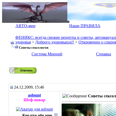
АВТО-мир
Наши ПРАВИЛА
ФЕНИКС: всегда свежие рецепты и советы, автомануалы.
здоровья
>
Доброго здоровьица!!
>
Откровенно о сокро
Советы сексологов
Система Мнений
Справка
Советы сексологов
24.12.2009, 15:46
asfount
Советы сексол
Шеф-повар
Кое-что обо мне