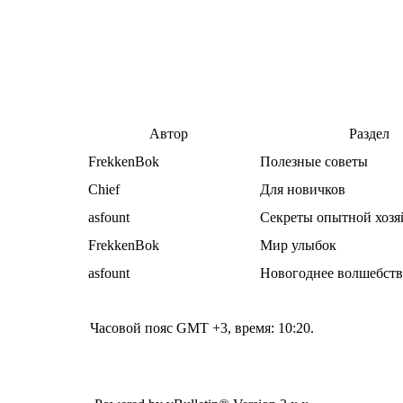
Автор
Раздел
FrekkenBok
Полезные советы
Chief
Для новичков
asfount
Секреты опытной хозя
FrekkenBok
Мир улыбок
asfount
Новогоднее волшебст
Часовой пояс GMT +3, время:
10:20
.