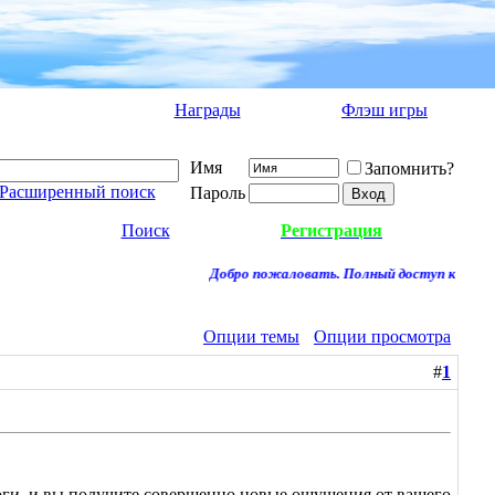
Награды
Флэш игры
Имя
Запомнить?
Расширенный поиск
Пароль
Поиск
Регистрация
Добро пожаловать. Полный доступ к форуму 
Опции темы
Опции просмотра
#
1
логи, и вы получите совершенно новые ощущения от вашего