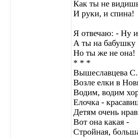
Как ты не видишь
И руки, и спина!
Я отвечаю: - Ну и
А ты на бабушку
Но ты же не она!
* * *
Вышеславцева С.
Возле елки в Нов
Водим, водим хор
Елочка - красави
Детям очень нрав
Вот она какая -
Стройная, больш