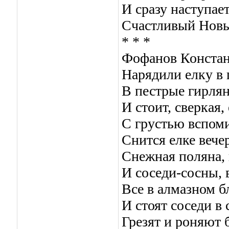
И сразу наступае
Счастливый Новы
* * *
Фофанов Конста
Нарядили елку в 
В пестрые гирлян
И стоит, сверкая,
С грустью вспом
Снится елке вече
Снежная поляна, 
И соседи-сосны, 
Все в алмазном бл
И стоят соседи в
Грезят и роняют б