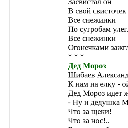
Засвистал он
В свой свисточек
Все снежинки
По сугробам улег
Все снежинки
Огонечками зажг
* * *
Дед Мороз
Шибаев Алексан
К нам на елку - о
Дед Мороз идет 
- Ну и дедушка М
Что за щеки!
Что за нос!..