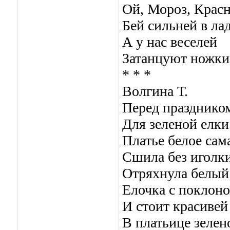
Ой, Мороз, Крас
Бей сильней в ла
А у нас веселей
Затанцуют ножки
* * *
Волгина Т.
Перед празднико
Для зеленой елки
Платье белое сам
Сшила без иголки
Отряхнула белый
Елочка с поклон
И стоит красивей
В платьице зелен