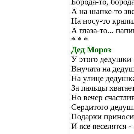
Борода-то, борода
А на шапке-то зве
На носу-то крап
А глаза-то... пап
* * *
Дед Мороз
У этого дедушки 
Внучата на дедуш
На улице дедушка
За пальцы хватает
Но вечер счастли
Сердитого дедушк
Подарки приносит
И все веселятся -