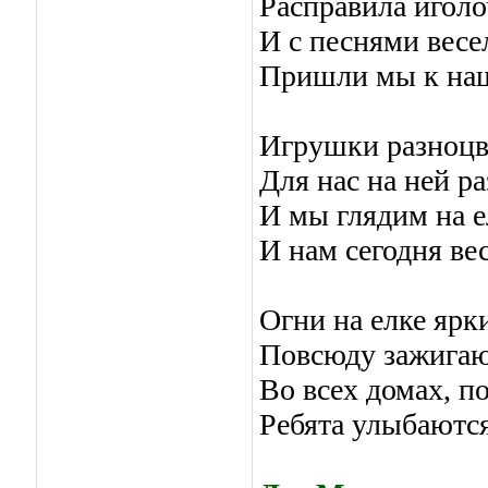
Расправила иголо
И с песнями вес
Пришли мы к наш
Игрушки разноц
Для нас на ней ра
И мы глядим на е
И нам сегодня ве
Огни на елке ярк
Повсюду зажигаю
Во всех домах, по
Ребята улыбаются