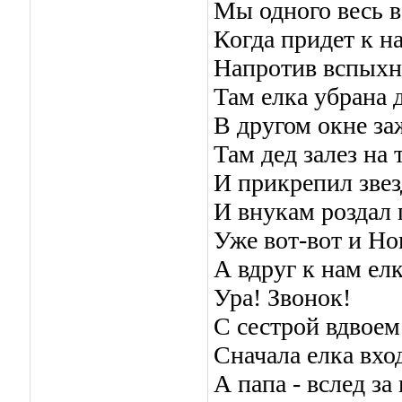
Мы одного весь в
Когда придет к н
Напротив вспыхн
Там елка убрана 
В другом окне заж
Там дед залез на 
И прикрепил звез
И внукам роздал
Уже вот-вот и Но
А вдруг к нам ел
Ура! Звонок!
С сестрой вдвоем
Сначала елка вхо
А папа - вслед за