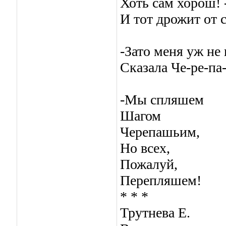
Хоть сам хорош! 
И тот дрожит от с
-Зато меня уж не
Сказала Че-ре-па-
-Мы спляшем
Шагом
Черепашьим,
Но всех,
Пожалуй,
Перепляшем!
* * *
Трутнева Е.