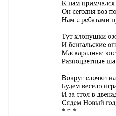
К нам примчался
Он сегодня воз п
Hам с ребятами п
Тут хлопушки оз
И бенгальские ог
Маскарадные ко
Разноцветные ша
Вокруг елочки н
Будем весело игра
И за стол в двена
Сядем Hовый год 
* * *