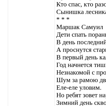
Кто спас, кто раз
Сынишка лесник
* * *
Маршак Самуил
Дети спать поран
В день последний
А проснутся стар
В первый день ка
Год начнется ти
Незнакомой с пр
Шум за рамою д
Еле-еле уловим.
Но ребят зовет н
Зимний день скво