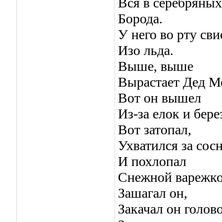
Вся в серебряных
Борода.
У него во рту сви
Изо льда.
Выше, выше
Вырастает Дед М
Вот он вышел
Из-за елок и бере
Вот затопал,
Ухватился за сос
И похлопал
Снежной варежко
Зашагал он,
Закачал он голов