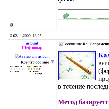
_______________
02.11.2009, 18:25
asfount
Re: Современн
Шеф-повар
Ка
выч
Кое-что обо мне
(фе
про
в течение послед
Метод базирует