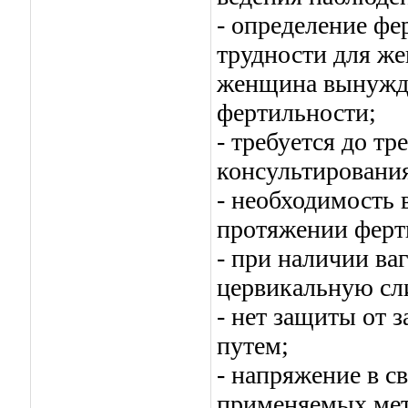
- определение фе
трудности для ж
женщина вынужде
фертильности;
- требуется до т
консультировани
- необходимость 
протяжении ферт
- при наличии в
цервикальную сл
- нет защиты от 
путем;
- напряжение в с
применяемых мет