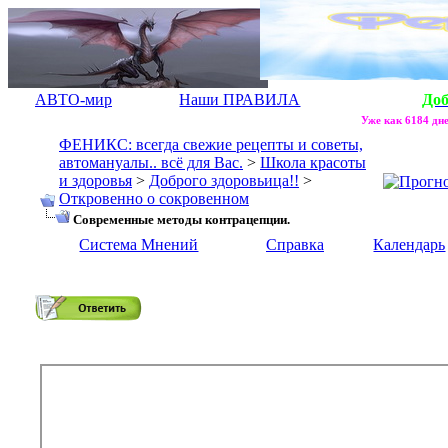
АВТО-мир
Наши ПРАВИЛА
До
Уже как 6184 дне
ФЕНИКС: всегда свежие рецепты и советы,
автомануалы.. всё для Вас.
>
Школа красоты
и здоровья
>
Доброго здоровьица!!
>
Откровенно о сокровенном
Современные методы контрацепции.
Система Мнений
Справка
Календарь
Современные методы контрацепции.