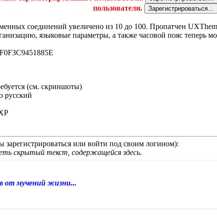
пользователи.
еменных соединений увеличено из 10 до 100. Пропатчен UXTheme
ганизацию, языковые параметры, а также часовой пояс теперь мо
F0F3C9451885E
ребуется (см. скриншоты)
о русский
nXP
 зарегистрироваться или войти под своим логином):
деть скрытый текст, содержащейся здесь.
в от мучений жизни...