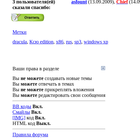
3 пользователя(ей)
asfount
(13.09.2009),
Chief
(14.0
сказали cпасибо:
Метки
dracula
,
Ксю edition
,
х86
,
rus
,
sp3
,
windows xp
Ваши права в разделе
Вы
не можете
создавать новые темы
Вы
можете
отвечать в темах
Вы
не можете
прикреплять вложения
Вы
можете
редактировать свои сообщения
BB коды
Вкл.
Смайлы
Вкл.
[IMG]
код
Вкл.
HTML код
Выкл.
Правила форума