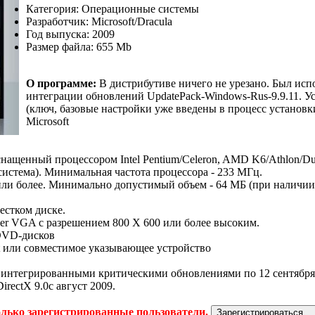
Категория: Операционные системы
Разработчик: Microsoft/Dracula
Год выпуска: 2009
Размер файла: 655 Mb
О программе:
В дистрибутиве ничего не урезано. Был ис
интеграции обновлений UpdatePack-Windows-Rus-9.9.11. 
(ключ, базовые настройки уже введены в процесс установк
Microsoft
снащенный процессором Intel Pentium/Celeron, AMD K6/Athlon/D
система). Минимальная частота процессора - 233 МГц.
или более. Минимально допустимый объем - 64 МБ (при наличи
естком диске.
er VGA с разрешением 800 X 600 или более высоким.
 DVD-дисков
t или совместимое указывающее устройство
интегрированными критическими обновлениями по 12 сентября 200
DirectX 9.0c август 2009.
олько зарегистрированные пользователи.