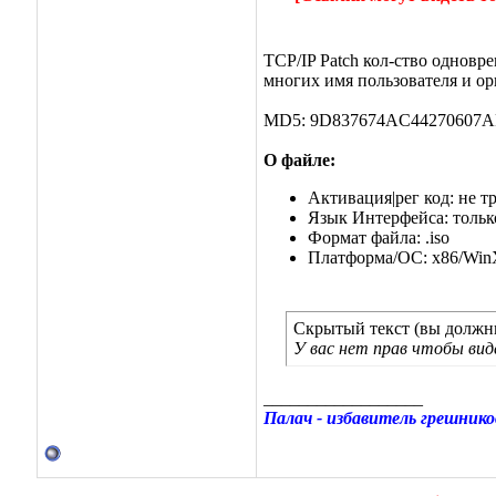
TCP/IP Patch кол-ство одновр
многих имя пользователя и ор
MD5: 9D837674AC44270607A
О файле:
Активация|рег код: не т
Язык Интерфейса: тольк
Формат файла: .iso
Платформа/ОС: x86/Wi
Скрытый текст (вы должны
У вас нет прав чтобы ви
__________________
Палач - избавитель грешнико