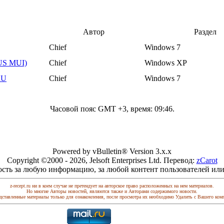
Автор
Раздел
Chief
Windows 7
RUS MUI)
Chief
Windows XP
RU
Chief
Windows 7
Часовой пояс GMT +3, время:
09:46
.
Powered by vBulletin® Version 3.x.x
Copyright ©2000 - 2026, Jelsoft Enterprises Ltd. Перевод:
zCarot
ость за любую информацию, за любой контент пользователей или
z-recept.ru ни в коем случае не претендует на авторское право расположенных на нем материалов.
Но многие Авторы новостей, являются также и Авторами содержимого новости.
дставленные материалы только для ознакомления, после просмотра их необходимо Удалить с Вашего ком