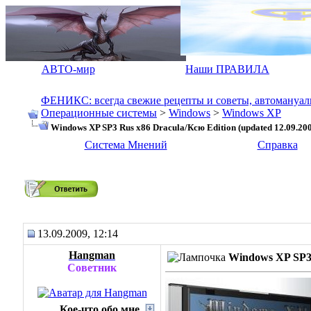
АВТО-мир
Наши ПРАВИЛА
ФЕНИКС: всегда свежие рецепты и советы, автомануалы.
Операционные системы
>
Windows
>
Windows XP
Windows XP SP3 Rus х86 Dracula/Ксю Edition (updated 12.09.20
Система Мнений
Справка
Windows XP SP3 Rus х86 Dracula/Ксю Edition (updated 12.09.200
13.09.2009, 12:14
Hangman
Windows XP SP3 
Советник
Кое-что обо мне