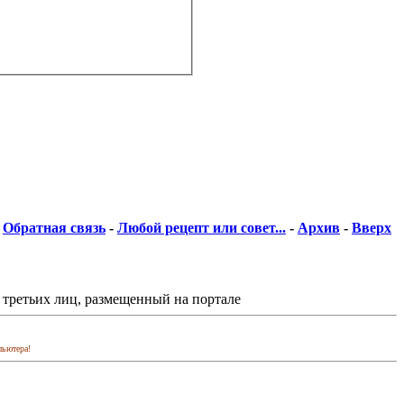
Обратная связь
-
Любой рецепт или совет...
-
Архив
-
Вверх
 третьих лиц, размещенный на портале
пьютера!