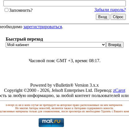
Забыли пароль?
Запомнить?
 необходимо
зарегистрироваться
.
Быстрый переход
Часовой пояс GMT +3, время:
08:17
.
Powered by vBulletin® Version 3.x.x
Copyright ©2000 - 2026, Jelsoft Enterprises Ltd. Перевод:
zCarot
сть за любую информацию, за любой контент пользователей или
z-recept.ru ни в коем случае не претендует на авторское право расположенных на нем материалов.
Но многие Авторы новостей, являются также и Авторами содержимого новости.
дставленные материалы только для ознакомления, после просмотра их необходимо Удалить с Вашего ком