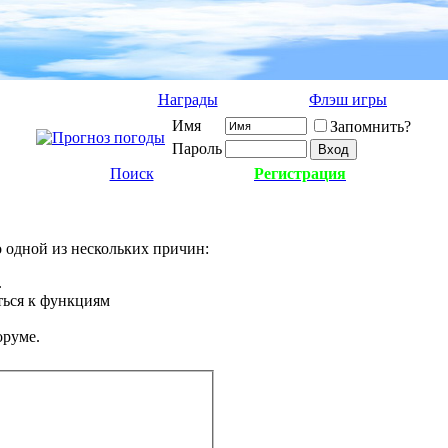
Награды
Флэш игры
Имя
Запомнить?
Пароль
Поиск
Регистрация
о одной из нескольких причин:
.
ться к функциям
оруме.